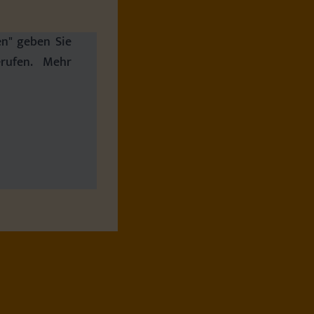
en" geben Sie
erufen. Mehr