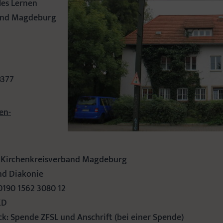
les Lernen
gend Magdeburg
8377
en-
. Kirchenkreisverband Magdeburg
nd Diakonie
0190 1562 3080 12
KD
: Spende ZFSL und Anschrift (bei einer Spende)