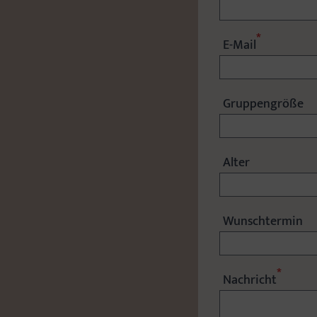
*
E-Mail
Gruppengröße
Alter
Wunschtermin
*
Nachricht