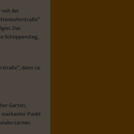
r mit der
ettenkoferstraße“
lgen. Das
aße Schöppensteg,
rstraße“, dann ca.
her Garten,
n markanter Punkt
ziales Lernen.