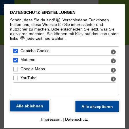
DATENSCHUTZ-EINSTELLUNGEN
Schön, dass Sie da sind!
. Verschiedene Funktionen
helfen uns, diese Website für Sie interessanter und
nützlicher zu machen.
Bitte entscheiden Sie jetzt, was Sie
aktivieren möchten. Sie können mit Klick auf das Icon unten
links
jederzeit neu wählen.
Captcha Cookie
DATENSCHUTZ­ERKLÄRUNG
Matomo
Google Maps
1. Datenschutz auf einen
YouTube
Blick
Allgemeine Hinweise
Die folgenden Hinweise geben einen einfachen
Impressum
|
Datenschutz
Überblick darüber, was mit Ihren