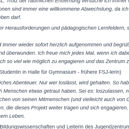
fsL. Trotz der räumlichen Entfernung versuche ich immer 
tionen sind immer eine willkommene Abwechslung, da ic
en darf. ​
oller Herausforderungen und pädagogischen Lernfeldern, 
rd immer wieder sofort herzlich aufgenommen und begrü
nd überwunden. Ich freue mich jedes Mal, wenn ich dabe
mich so viel wie möglich zu engagieren und das Zentrum 
Studentin in Halle für Gymnasium - frühere FSJ-lerin)
liches Abenteuer. Nur wer loslässt, wird gehalten. So h
ch Menschen etwas getraut haben. Sei es: loszulassen,
chen von seinen Mitmenschen (und vielleicht auch von G
n, die dieses Projekt weiter tragen und sich engagiere
inem Leben.
n Bildungswissenschaften und Leiterin des Jugendzentrums