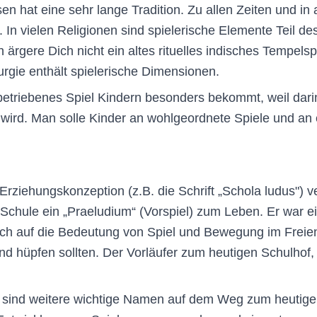
en hat eine sehr lange Tradition. Zu allen Zeiten und i
“. In vielen Religionen sind spielerische Elemente Teil de
h ärgere Dich nicht ein altes rituelles indisches Tempel
turgie enthält spielerische Dimensionen.
l betriebenes Spiel Kindern besonders bekommt, weil dar
t wird. Man solle Kinder an wohlgeordnete Spiele und a
r Erziehungskonzeption (z.B. die Schrift „Schola ludus")
 Schule ein „Praeludium“ (Vorspiel) zum Leben. Er war e
auch auf die Bedeutung von Spiel und Bewegung im Freien
hüpfen sollten. Der Vorläufer zum heutigen Schulhof, al
sind weitere wichtige Namen auf dem Weg zum heutigen 